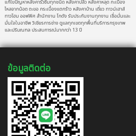
แก้ไขปัญหาหลังคารั่วซึมทุกชนิด หลังคาปลิว หลังคาหลุด กะเบื้อง
ไหลจากน้อต ตะขอ กระเบื้องแตกร้าว หลังคาบ้าน เดี่ยว ทาวน์เฮาส์
ทาวโฮม ออฟฟิศ สำนักงาน โกดัง รับประกันงานทุกงาน เชื่อมั่นและ
มั่นใจในอาชีพ วิเชียรการช่าง ดูแลทุกเขตทุกพื้นที่บริการกรุงเทพ
และปริมณฑล ประสบการณ์มากกว่า 13 ปี
ข้อมูลติดต่อ